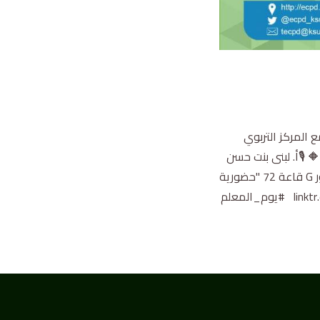
 الكلية بالتعاون مع المركز التربوي
 🎙أ. لبنى بنت حسن
شعث 🗓 الاثنين 4 ربيع الثاني 1446 هـ ⏰ 12:00 ظهراً 📍 مبنى (2) كلية التربية للطالبات 🏢 الدور G قاعة 72 "حضورية