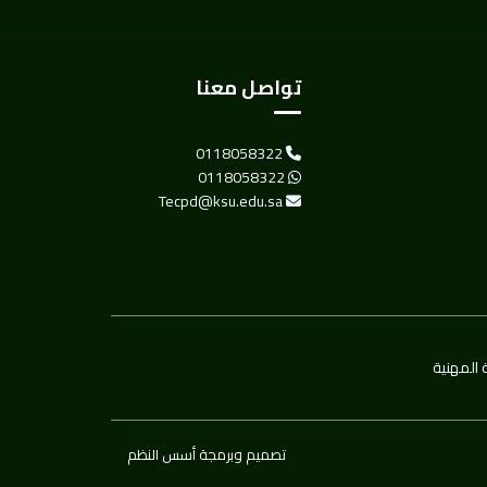
تواصل معنا
0118058322
0118058322
Tecpd@ksu.edu.sa
 المهنية
تصميم وبرمجة أسس النظم