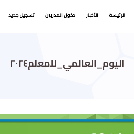
الرئيسة
الأخبار
دخول المدربين
تسجيل جديد
اليوم_العالمي_للمعلم٢٠٢٤⁩