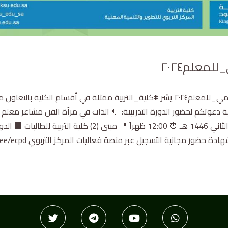
معلم٢٠٢٤⁩
بمناسبة ⁧ #اليوم_العالمي_للمعلم٢٠٢٤⁩ ‏يسُر ⁧#كلية_التربية⁩ ممثلة في أقسام
ية دعوتكم لحضور الدورة التدريبية: 🔶 الذات في مرآة الفن مشاعر معلم 