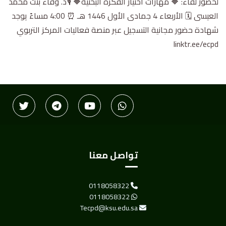
لحضور لقاء: 🔶 مهارات اختيار الفكرة البحثية🔶 🎙د. وفاء بنت محمد
العيسى 🗓 الأربعاء 4 جمادى الأول 1446 هـ ⏰ 4:00 مساءً يوجد
شهادة حضور مجانية التسجيل عبر منصة فعاليات المركز التربوي
linktr.ee/ecpd
تواصل معنا
0118058322
0118058322
Tecpd@ksu.edu.sa