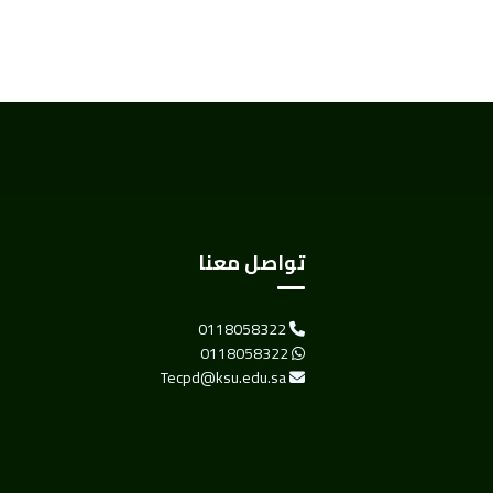
تواصل معنا
0118058322
0118058322
Tecpd@ksu.edu.sa