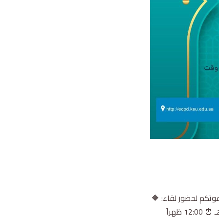
دعوتكم لحضور لقاء: 🔶
التعريف بالمكتبة المركزية وخدماتها🔶 🎙أ. نورا بنت منصور الفريجي 🗓 الثلاثاء 21 رجب 1446 هـ ⏰ 12:00 ظهراً