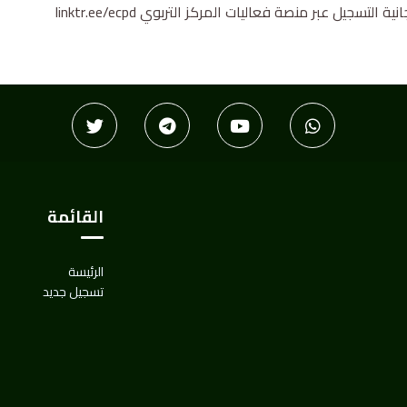
تسجيل عبر منصة فعاليات المركز التربوي linktr.ee/ecpd
القائمة
الرئيسة
تسجيل جديد