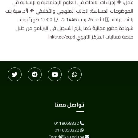
عمل: 🔶 إجراءات الابحاث في العلوم الإجتماعية والإنسانية في
الموضوعات الحساسة: الجانب المنهجي والأخلاقي 🔶 🎙د. هبة بنت
راشد الراشد 🗓 الأحد 26 رجب 1446 هـ ⏰ 12:00 ظهراً يوجد
شهادة حضور مجانية كما يلزم التسجيل في البرنامج من خلال
منصة فعاليات المركز التربوي linktr.ee/ecpd
تواصل معنا
0118058322
0118058322
Tecpd@ksu.edu.sa