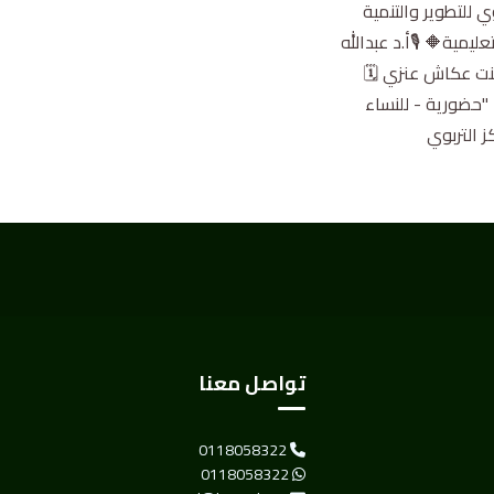
ز التربوي للتطوير والتنمية
ليمية🔶 🎙أ.د عبدالله
بنت عكاش عنزي 🗓
الثلاثاء 5 شعبان 1446هـ ⏰ 10:00 صباحاً 📍مبنى (2) كلية التربية للطالبات 🏢 الدور G قاعة 73 "حضورية - للنساء
 التربوي
تواصل معنا
0118058322
0118058322