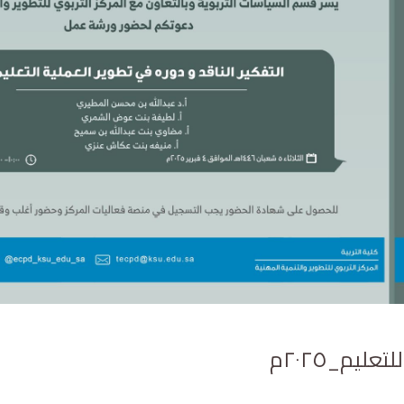
ليم_٢٠٢٥م