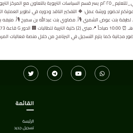
بمناسبة #اليوم_الدولي_للتعليم_٢٠٢٥م يسر قسم السياسات التربوية بالتعاون مع المرك
دعوتكم لحضور: ورشة عمل: 🔶 التفكير الناقد ودوره في تطوير العملية التع
 لطيفة بنت عوض الشمري 🎙أ. مضاوي بنت عبدالله بن سميح 🎙أ. منيفه 
 مجانية كما يلزم التسجيل في البرنامج من خلال منصة فعاليات المركز
القائمة
الرئيسة
تسجيل جديد