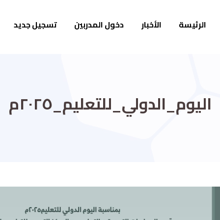
الرئيسة
الأخبار
دخول المدربين
تسجيل جديد
اليوم_الدولي_للتعليم_٢٠٢٥م