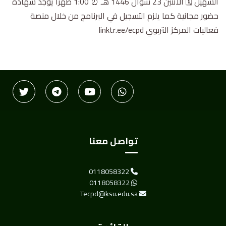
الشهيل 🗓 الاثنين 23 شوال 1446 هـ ⏰ 1:00 ظهراً يوجد شهادة
حضور مجانية كما يلزم التسجيل في البرنامج من خلال منصة
فعاليات المركز التربوي linktr.ee/ecpd
تواصل معنا
0118058322
0118058322
Tecpd@ksu.edu.sa