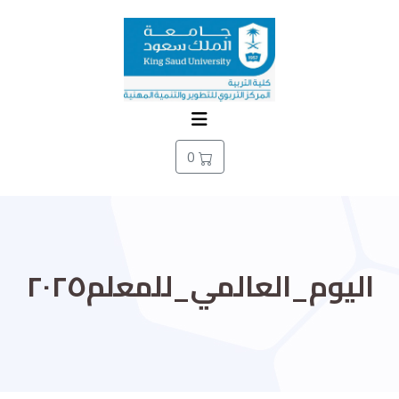
0
اليوم_العالمي_للمعلم٢٠٢٥⁩