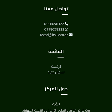
تواصل معنا
0118058322
0118058322
Tecpd@ksu.edu.sa
القائمة
الرئيسة
تسجيل جديد
حول المركز
الرؤية
بيت خبرة رائد في التطوير التربوي والتنمية المهنية.