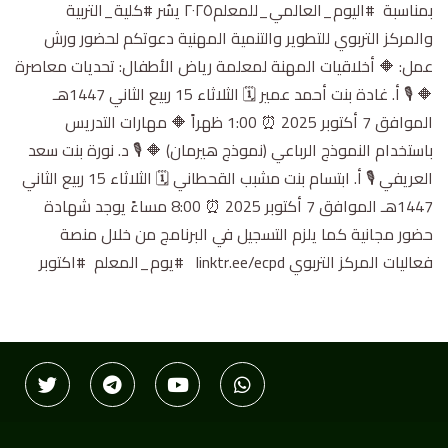
والمركز التربوي للتطوير والتنمية المهنية دعوتكم لحضور ورش
عمل: 🔶 أخلاقيات المهنة لمعلمة رياض الأطفال: تحديات معاصرة
🔶 🎙 أ. غادة بنت أحمد عمير 🗓️ الثلاثاء 15 ربيع الثاني 1447هـ
الموافق 7 أكتوبر 2025 ⏰ 1:00 ظهراً 🔶 مهارات التدريس
باستخدام النموذج الرباعي (نموذج هيرمان) 🔶 🎙 د. نورة بنت سعد
العريفي 🎙 أ. ابتسام بنت مشبب القحطاني 🗓️ الثلاثاء 15 ربيع الثاني
1447هـ الموافق 7 أكتوبر 2025 ⏰ 8:00 مساءً يوجد شهادة
حضور مجانية كما يلزم التسجيل في البرنامج من خلال منصة
فعاليات المركز التربوي ‏⁦ linktr.ee/ecpd⁩ ‏⁧ #يوم_المعلم⁩ ‏⁧ #اكتوبر