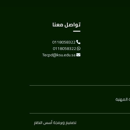
تواصل معنا
0118058322
0118058322
Tecpd@ksu.edu.sa
 المهنية
تصميم وبرمجة أسس النظم