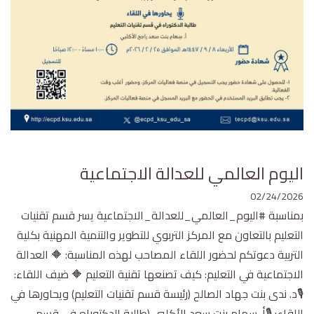
اليوم العالمي للعدالة الاجتماعية
02/24/2026
بمناسبة #اليوم_العالمي_للعدالة_الاجتماعية يسر قسم تقنيات
التعليم بالتعاون مع المركز التربوي للتطوير والتنمية المهنية بكلية
التربية دعوتكم لحضور اللقاء المصاحب لهذه المناسبة: 🔶 العدالة
الاجتماعية في التعليم: كيف تصنعها تقنية التعليم 🔶 ضيف اللقاء:
🎙د. ندى بنت جهاد الصالح (رئيسة قسم تقنيات التعليم) ويحاورها في
اللقاء: 🎙أ. سهام بنت سعد الأكلبي (طالبة الدكتوراه في قسم