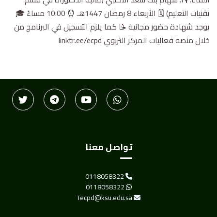
تقنيات التعليم) 🗓 الأربعاء 8 رمضان 1447هـ ⏰ 10:00 مساءً 🎓
يوجد شهادة حضور مجانية 📝 كما يلزم التسجيل في البرنامج من
خلال منصة فعاليات المركز التربوي linktr.ee/ecpd
تواصل معنا
0118058322
0118058322
Tecpd@ksu.edu.sa