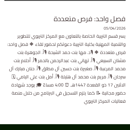
فصل واحد: فرص متعددة
05/04/2026
يسر قسم التربية الخاصة بالتعاون مع المركز التربوي للتطوير
والتنمية المهنية بكلية التربية دعوتكم لحضور لقاء 🔶 فصل واحد:
فرص متعددة 🔶 🎙️د. مها بنت حمد الشيحة 🎙️أ. الجوهرة بنت
مشنان السبيعي 🎙️أ. تهاني بنت عبدالرحمن بالحمر 🎙️أ. أحلام بنت
محمد المرعبة 🎙️أ. صغيرة بنت حسين آل مطلق 🎙️أ. حنان مبارك آل
سرحان 🎙️أ. مريم بنت محمد آل هتيلة 🎙️أ. أمل بنت علي اليامي 🗓️
الاثنين 17 ذو القعدة 1447هـ ⏰ 4:00 مساءً 🎓 يوجد شهادة
حضور مجانية 📝 كما يلزم التسجيل في البرنامج من خلال منصة
فعاليات المركز التربوي