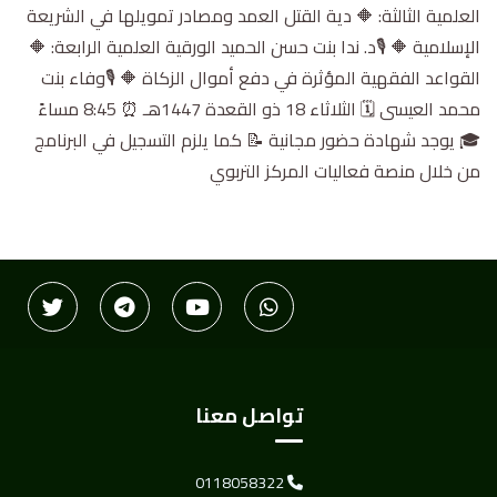
العلمية الثالثة: 🔶 دية القتل العمد ومصادر تمويلها في الشريعة
الإسلامية 🔶 🎙️د. ندا بنت حسن الحميد الورقية العلمية الرابعة: 🔶
القواعد الفقهية المؤثرة في دفع أموال الزكاة 🔶 🎙️وفاء بنت
محمد العيسى 🗓️ الثلاثاء 18 ذو القعدة 1447هـ ⏰ 8:45 مساءً
🎓 يوجد شهادة حضور مجانية 📝 كما يلزم التسجيل في البرنامج
من خلال منصة فعاليات المركز التربوي
تواصل معنا
0118058322