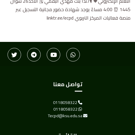
التعلم الإلكتروني🔶 🎙أ.ندا بنت مهدي البقمي 🗓️ الأحد26 شوال
1445 ⏰ 4:00 مساءً يوجد شهادة حضور مجانية التسجيل عبر
منصة فعاليات المركز التربوي linktr.ee/ecpd
تواصل معنا
0118058322
0118058322
Tecpd@ksu.edu.sa