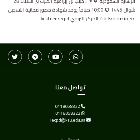
الإشارة السعودية 🔶 🎙 أ. حبيب بن إبراهيم الحبيب 🗓 الثلاثاء 28
شوال 1445 ⏰ 10:00 صباحاً يوجد شهادة حضور مجانية التسجيل
عبر منصة فعاليات المركز التربوي linktr.ee/ecpd
تواصل معنا
0118058322
0118058322
Tecpd@ksu.edu.sa